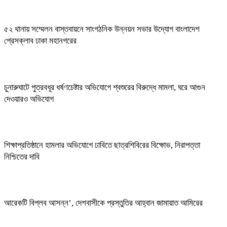
৫২ থানায় সম্মেলন বাস্তবায়নে সাংগঠনিক উন্নয়ন সভার উদ্যোগ বাংলাদেশ
প্রেসক্লাব ঢাকা মহানগরের
চুনারুঘাটে পুত্রবধূর ধর্ষণচেষ্টার অভিযোগে শ্বশুরের বিরুদ্ধে মামলা, ঘরে আগুন
দেওয়ারও অভিযোগ
শিক্ষাপ্রতিষ্ঠানে হামলার অভিযোগে ঢাবিতে ছাত্রশিবিরের বিক্ষোভ, নিরাপত্তা
নিশ্চিতের দাবি
আরেকটি বিপ্লব আসন্ন’, দেশবাসীকে প্রস্তুতির আহ্বান জামায়াত আমিরের