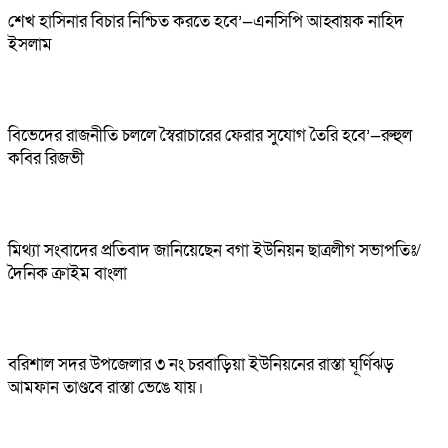
শেখ হাসিনার বিচার নিশ্চিত করতে হবে’—এনসিপি আহ্বায়ক নাহিদ
ইসলাম
বিভেদের রাজনীতি চললে স্বৈরাচারের ফেরার সুযোগ তৈরি হবে’—রুহুল
কবির রিজভী
মিথ্যা সংবাদের প্রতিবাদ জানিয়েছেন বগা ইউনিয়ন ছাত্রলীগ সভাপতিঃ/
দৈনিক ক্রাইম বাংলা
বরিশাল সদর উপজেলার ৩ নং চরবাড়িয়া ইউনিয়নের রাস্তা ঘূর্ণিঝড়
আমফান তাণ্ডবে রাস্তা ভেঙে যায়।