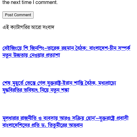
the next time I comment.
এই ক্যাটাগরির আরো সংবাদ
বেইজিংয়ে শি জিনপিং–তারেক রহমান বৈঠক: বাংলাদেশ-চীন সম্পর্ক
নতুন উচ্চতায় নেওয়ার প্রত্যাশা
শেষ মুহূর্তে ভেস্তে গেল যুক্তরাষ্ট্র-ইরান শান্তি বৈঠক, মধ্যপ্রাচ্যে
যুদ্ধবিরতির ভবিষ্যৎ নিয়ে নতুন শঙ্কা
মূলধারার রাজনীতি ও ব্যবসায় আরও সক্রিয় হোন’—যুক্তরাষ্ট্রে প্রবাসী
বাংলাদেশিদের প্রতি ড. তিতুমীরের আহ্বান