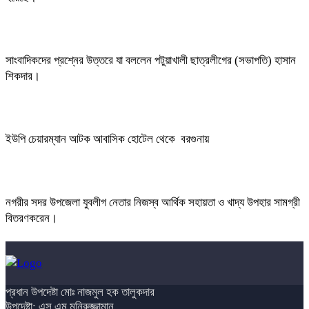
সাংবাদিকদের প্রশ্নের উত্তরে যা বললেন পটুয়াখালী ছাত্রলীগের (সভাপতি) হাসান
শিকদার।
ইউপি চেয়ারম্যান আটক আবাসিক হোটেল থেকে বরগুনায়
নগরীর সদর উপজেলা যুবলীগ নেতার নিজস্ব আর্থিক সহায়তা ও খাদ্য উপহার সামগ্রী
বিতরণকরেন।
প্রধান উপদেষ্টা মোঃ নাজমুল হক তালুকদার
উপদেষ্টা: এস এম মনিরুজ্জামান