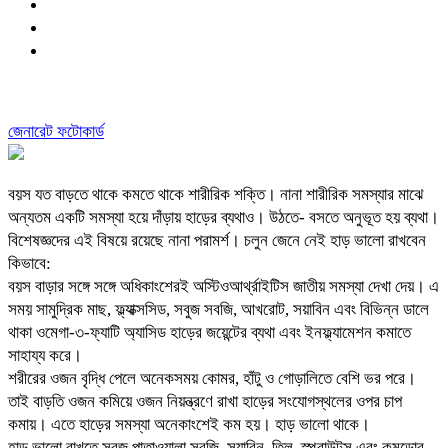
জেনারেট ফটোকার্ড
বয়স যত বাড়তে থাকে কমতে থাকে শারীরিক শক্তি। নানা শারীরিক সমস্যার মাঝে
অন্যতম একটি সমস্যা হয়ে দাঁড়ায় হাড়ের ব্যথাও। উঠতে- বসতে অনুভূত হয় ব্যথা।
বিশেষজ্ঞদের এই বিষয়ে রয়েছে নানা পরামর্শ। চলুন জেনে নেই হাড় ভালো রাখবেন
কিভাবে:
বয়স বাড়ার সঙ্গে সঙ্গে অধিকাংশেরই অস্টিওআর্থ্রাইটিস জাতীয় সমস্যা দেখা দেয়। এ
সময় সামুদ্রিক মাছ, ফ্ল্যাক্সসিড, সবুজ সবজি, আখরোট, সয়াবিন এবং বিভিন্ন ডালে
থাকা ওমেগা-৩-ফ্যাটি অ্যাসিড হাড়ের জয়েন্টের ব্যথা এবং ইনফ্ল্যামেশন কমাতে
সাহায্য করে।
শরীরের ওজন বৃদ্ধি পেলে অনেকসময় কোমর, হাঁটু ও গোড়ালিতে বেশি ভর পরে।
তাই বাড়তি ওজন কমিয়ে ওজন নিয়ন্ত্রণে রাখা হাড়ের সংযোগস্থলের ওপর চাপ
কমায়। এতে হাড়ের সমস্যা অনেকাংশেই কম হয়। হাড় ভালো থাকে।
হাড় ভালো রাখতে সবুজ পাতাওয়ালা সবজি, সয়াবিন, তিল, স্প্রাউটস এবং কুমড়োর