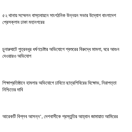
৫২ থানায় সম্মেলন বাস্তবায়নে সাংগঠনিক উন্নয়ন সভার উদ্যোগ বাংলাদেশ
প্রেসক্লাব ঢাকা মহানগরের
চুনারুঘাটে পুত্রবধূর ধর্ষণচেষ্টার অভিযোগে শ্বশুরের বিরুদ্ধে মামলা, ঘরে আগুন
দেওয়ারও অভিযোগ
শিক্ষাপ্রতিষ্ঠানে হামলার অভিযোগে ঢাবিতে ছাত্রশিবিরের বিক্ষোভ, নিরাপত্তা
নিশ্চিতের দাবি
আরেকটি বিপ্লব আসন্ন’, দেশবাসীকে প্রস্তুতির আহ্বান জামায়াত আমিরের