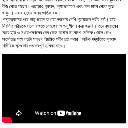
বীজ খেতে পারেন। এছাড়াও ধূমপান, অ্যালকোহল এবং লাল মাংস থেকে দূরে
থাকুন। এসব হাড়ের জন্য ক্ষতিকারক।
খাদ্যাভ্যাসের পরে হাড় ভালো রাখতে সবচেয়ে বেশি প্রয়োজন শরীর চর্চা। তাই
নিয়মিত শরীরকে সচল রাখতে চলাফেরা ও অনুশীলন করা জরুরি। তবে ব্যায়ামের
সময় হাড় ও সংযোগস্থলের যেন কোন আঘাত না লাগে সেদিকে খেয়াল রেখে
সতর্কতার সঙ্গে যতটা সম্ভব নিয়মিত শরীর চর্চা করার। সঠিক পদ্ধতিতে ব্যায়াম
শারীরিক সুস্থতায় গুরুত্বপূর্ণ ভূমিকা রাখে।