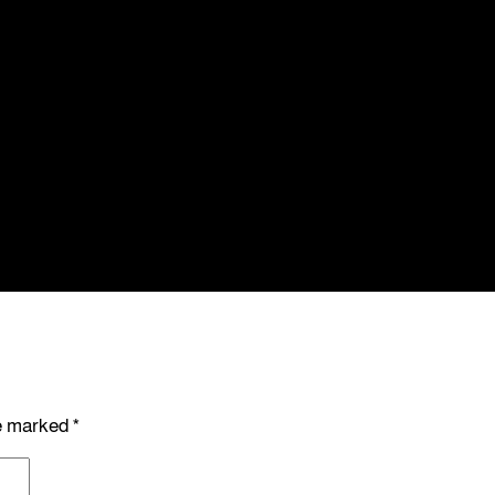
re marked
*