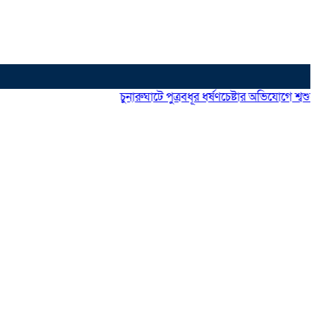
চুনারুঘাটে পুত্রবধূর ধর্ষণচেষ্টার অভিযোগে শ্বশুরে