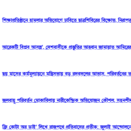
শিক্ষাপ্রতিষ্ঠানে হামলার অভিযোগে ঢাবিতে ছাত্রশিবিরের বিক্ষোভ, নিরাপত্
আরেকটি বিপ্লব আসন্ন’, দেশবাসীকে প্রস্তুতির আহ্বান জামায়াত আমিরে
ছয় মাসের কর্মমূল্যায়নে মন্ত্রিসভায় বড় রদবদলের আভাস, পরিবর্তনের তালিক
জলবায়ু পরিবর্তন মোকাবিলায় নারীকেন্দ্রিক অভিযোজন কৌশল, সহনশ
ফ্রি কোটা অর ডাই’ লিখে রাজপথে প্রতিবাদের প্রতীক: জুলাই আন্দোলনে