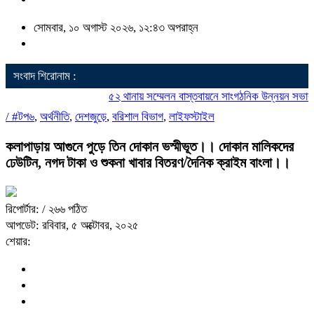
সোমবার, ১০ অগাস্ট ২০২৬, ১২:৪৩ অপরাহ্ন
সংবাদ শিরোনাম :
৫২ থানায় সম্মেলন বাস্তবায়নে সাংগঠনিক উন্নয়ন সভার উদ্
/
#টপ৬
,
অর্থনীতি
,
দেশজুড়ে
,
বরিশাল বিভাগ
,
লাইফস্টাইল
কলাপাড়ায় আগুনে পুড়ে তিন দোকান ভস্মীভূত।। দোকান মালিকদের
ঢেউটিন, নগদ টাকা ও শুকনা খাবার বিতরণ/দৈনিক ক্রাইম বাংলা।।
রিপোর্টার:
/ ২৬৬ পঠিত
আপডেট: রবিবার, ৫ অক্টোবর, ২০২৫
শেয়ার: