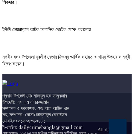
শিকদার।
ইউপি চেয়ারম্যান আটক আবাসিক হোটেল থেকে বরগুনায়
নগরীর সদর উপজেলা যুবলীগ নেতার নিজস্ব আর্থিক সহায়তা ও খাদ্য উপহার সামগ্রী
বিতরণকরেন।
প্রধান উপদেষ্টা মোঃ নাজমুল হক তালুকদার
উপদেষ্টা: এস এম মনিরুজ্জামান
সম্পাদক ও প্রকাশক: মোঃ আল আমিন খান
সহ-সম্পাদক: মোসাঃ জান্নাতুল ফেরদাউস
মোবাইলঃ ০১৩০৪৩৬৭৪৮১
ই-মেইলঃ dailycrimebangla@gmail.com
All rights
যোগাযোগঃ ২১৭/এ,নূর মঞ্জিল ফকিরাপুল মতিঝিল, ঢাকা,১০০০