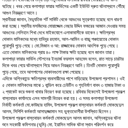
ঘটেছে। খবর পেয়ে কলাপাড়া ফায়ার সার্ভিসের একটি ইউনিট দ্রুত ঘটনাস্থলে পৌঁছে
আগুন নিয়ন্ত্রণে আনে।
স্থানীয়রা জানান, বৈদ্যুতিক শর্ট সার্কিট থেকে আগুনের সূত্রপাত হয়েছে বলে ধারণা
করা হচ্ছে। স্থানীয় মসজিদের মোয়াজ্জেম নেছার উদ্দিন ফজরের আজান দেওয়ার সময়
আগুনের লেলিহান শিখা দেখে মাইকযোগে এলাকাবাসীকে ডাকেন। ক্ষতিগ্রস্থ
দোকান মালিকদের মধ্যে হাবিবুর রহমান, আল-আমিন ও বাচ্চু পঞ্চায়েতের দোকান
পুরোপুরি পুড়ে গেছে। মো.মিজান ও আ: রাজ্জাকের দোকান আংশিক পুড়ে গেছে।
এতে দোকান মালিকদের প্রায় ৪০ লাক্ষ টাকার ক্ষতি হয়েছে বলে জানান তারা।
কলাপাড়া ফায়ার সার্ভিস স্টেশনের ইনচার্জ ফয়সাল আহমেদ বলেন, রাত সাড়ে চারটার
দিকে খবর পেয়ে ঘটনাস্থলে গিয়ে আগুন নিয়ন্ত্রণে আনি। তিনটি দোকান পুরোপুরি
পুড়ে গেছে, তবে আশপাশের দোকানগুলো রক্ষা পেয়েছে।
এদিকে অগ্নিকান্ডে ক্ষতিগ্রস্থ ব্যবসায়ীদের পাশে দাড়িয়েছে উপজেলা প্রশাসন। ওই
৫ দোকান মালিকদের মাঝে ১ বান্ডিল করে ঢেউটিন ও গৃহনির্মাণ বাবদ ৩ হাজার টাকা ও
২ প্যাকেট করে শুকনা খাবার বিতরণ করা হয়েছে। রবিবার বিকেলেই উপজেলা প্রকল্প
বাস্তবায়ন কার্যালয়ে এসব সামগ্রী বিতরন করা হয়। এ সময় কলাপাড়া উপজেলা
নির্বাহী কর্মকর্তা মো.কাউছার হামিদ, উপজেলা প্রকল্প বাস্তবায়ন কর্মকর্তা মোকছেদুল
আলম, সিপিপি কর্মকর্তা আসাদুজ্জামান সহ ভুক্তভোগীরা উপস্থিত ছিলেন।
উপজেলা প্রকল্প বাস্তবায়ন কর্মকর্তা মোকছেদুল আলম জানান, অগ্নিকান্ডের ঘটনা
শুনে সহকারী কমিশনার (ভূমি) মো. ইয়াসিন সাদিক ঘটনা স্থান পরিদর্শন করে