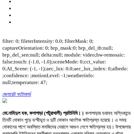
filter: 0; fileterIntensity: 0.0; filterMask: 0;
captureOrientation: 0; brp_mask:0; brp_del_th:null;
brp_del_sen:null; delta:null; module: video;hw-remosaic:
false;touch: (-1.0, -1.0);sceneMode: 0;cct_value:
0;AI_Scene: (-1, -1);aec_lux: 0.0;aec_lux_index: 0;albedo:
;confidence: ;motionLevel: -1;weatherinfo:
null;temperature: 47;
জেনারেট ফটোকার্ড
মো.নাহিদুল হক, কলাপাড়া (পটুয়াখালী) প্রতিনিধি।।
কলাপাড়ায় ভয়াবহ অগ্নিকান্ডে
তিনটি দোকান পুড়ে ভস্মীভূত ও দুটি দোকান আংশিক ক্ষতিগ্রস্ত হয়েছে। এ সময়
দোকানের পাশে অবস্থিত মসজিদের দেয়ালে আগুন লেগে ক্ষতিগ্রস্থ হয়। উপজেলার
লতাচাপলি ইউনিয়নের মম্বীপাড়া নতুনবাজার এলাকায় রবিবার ভোররাতে এ ঘটনা