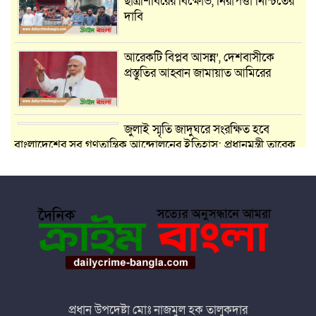
ছাত্রশিবিরের বিক্ষোভ, নিরাপত্তা নিশ্চিতের
দাবি
আরেকটি বিপ্লব আসন্ন’, দেশবাসীকে
প্রস্তুতির আহ্বান জামায়াত আমিরের
জুলাই স্মৃতি জাদুঘরে সংরক্ষিত হবে
বাংলাদেশের সব গণতান্ত্রিক আন্দোলনের ইতিহাস: প্রধানমন্ত্রী তারেক
রহমান
ছয় মাসের কর্মমূল্যায়নে মন্ত্রিসভায় বড়
রদবদলের আভাস, পরিবর্তনের তালিকায়
একাধিক মন্ত্রী-প্রতিমন্ত্রী
জলবায়ু পরিবর্তন মোকাবিলায়
নারীকেন্দ্রিক অভিযোজন কৌশল, সহনশীল
বাংলাদেশ গড়তে বড় বিনিয়োগ
প্রধান উপদেষ্টা মোঃ নাজমুল হক তালুকদার