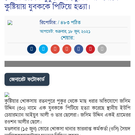
কুষ্টিয়ায় যুবককে পিটিয়ে হত্যা।
রিপোর্টার:
/ ৪৮৩ পঠিত
আপডেট: শুক্রবার, ১৮ জুন, ২০২১
শেয়ার:
জেনারেট ফটোকার্ড
কুষ্টিয়ার খোকসায় রতনপুরে পুকুর থেকে মাছ ধরার অভিযোগে জসিম
উদ্দিন (৩০) নামে এক যুবককে পিটিয়ে হত্যা করেছে স্থানীয় ইউপি
চেয়ারম্যান আইয়ুব আলী ও তার ছেলেরা। জসিম উদ্দিন একই গ্রামেরর
রওশন আলীর ছেলে।
মঙলবার (১৫ জুন) ভোরে খোকসা থানার ভারপ্রাপ্ত কর্মকর্তা (ওসি) সৈয়দ