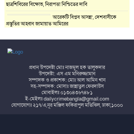
ছাত্রশিবিরের বিক্ষোভ, নিরাপত্তা নিশ্চিতের দাবি
আরেকটি বিপ্লব আসন্ন’, দেশবাসীকে
প্রস্তুতির আহ্বান জামায়াত আমিরের
জুলাই স্মৃতি জাদুঘরে সংরক্ষিত হবে
বাংলাদেশের সব গণতান্ত্রিক আন্দোলনের
ইতিহাস: প্রধানমন্ত্রী তারেক রহমান
ছয় মাসের কর্মমূল্যায়নে মন্ত্রিসভায় বড়
প্রধান উপদেষ্টা মোঃ নাজমুল হক তালুকদার
উপদেষ্টা: এস এম মনিরুজ্জামান
রদবদলের আভাস, পরিবর্তনের তালিকায় একাধিক মন্ত্রী-প্রতিমন্ত্রী
সম্পাদক ও প্রকাশক: মোঃ আল আমিন খান
সহ-সম্পাদক: মোসাঃ জান্নাতুল ফেরদাউস
জলবায়ু পরিবর্তন মোকাবিলায়
মোবাইলঃ ০১৩০৪৩৬৭৪৮১
নারীকেন্দ্রিক অভিযোজন কৌশল, সহনশীল বাংলাদেশ গড়তে বড়
ই-মেইলঃ dailycrimebangla@gmail.com
বিনিয়োগ
যোগাযোগঃ ২১৭/এ,নূর মঞ্জিল ফকিরাপুল মতিঝিল, ঢাকা,১০০০
ফ্রি কোটা অর ডাই’ লিখে রাজপথে
প্রতিবাদের প্রতীক: জুলাই আন্দোলনের
সাহসী মুখ আব্দুল্লাহ আল মামুন