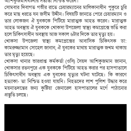
আশিকুজমানঘটনার সত্যতা নিশ্চিত করেন।
সোমবার দিবাগত গভীর রাতে চেয়ারম্যানের মালিকানাধীন পুকুরে চুরি
করে মাছ ধরতে যন জসীম উদ্দীন। বিষয়টি জানতে পেরে চেয়ারম্যান ও
তার লোকজন ঐ যুবককে পিটিয়ে মারাত্মক আহত করেন। মারাত্মক
আহত অবস্থায় ঐ যুবককে খোকসা উপজেলা স্বাস্থ্য কমপ্লেক্সে ভর্তি করা
হলে চিকিৎসাধীন অবস্থায় আজ সকাল ৬টার দিকে তার মৃত্যু হয়।
খোকসা উপজেলা স্বাস্থ্য কমপ্লেক্সের আবাসিক চিকিৎসক ডা:
কামরুজ্জামান সোহেল জানান, ঐ যুবকের মাথায় মারাত্মক জখম থাকায়
তার মৃত্যু হয়েছে।
খোকসা থানার ভারপ্রাপ্ত কর্মকর্তা (ওসি) সৈয়দ আশিকুজমান জানান,
খোকসার রতনপুরে এক যুবককে পিটিয়ে আহত করার পর হাসপাতালে
চিকিৎসাধীন অবস্থায় এক যুবকের মৃত্যুর ঘটনা ঘটেছে। কি কারণে
হত্যাকা- তা নিশ্চিত হওয়া যায়নি। নিহতদের লাশ পুলিশ উদ্ধার করে
ময়নাতদন্তের জন্য কুষ্টিয়া জেনারেল হাসপাতালের মর্গে পাঠানোর
প্রস্তুতি চলছে।