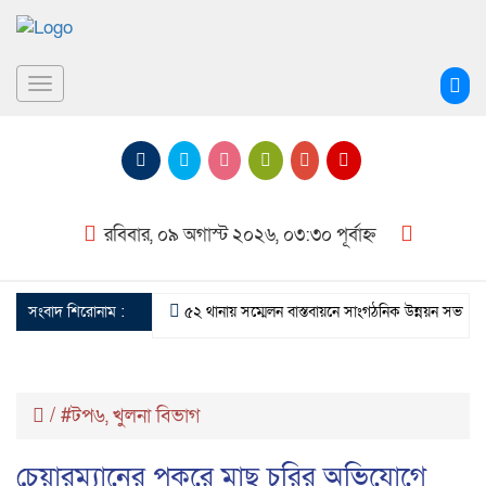
Toggle
navigation
রবিবার, ০৯ অগাস্ট ২০২৬, ০৩:৩০ পূর্বাহ্ন
সংবাদ শিরোনাম :
৫২ থানায় সম্মেলন বাস্তবায়নে সাংগঠনিক উন্নয়ন সভার উদ্
/
#টপ৬
,
খুলনা বিভাগ
চেয়ারম্যানের পুকুরে মাছ চুরির অভিযোগে