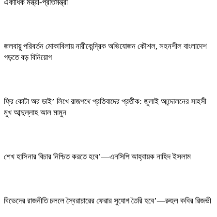
একাধিক মন্ত্রী-প্রতিমন্ত্রী
জলবায়ু পরিবর্তন মোকাবিলায় নারীকেন্দ্রিক অভিযোজন কৌশল, সহনশীল বাংলাদেশ
গড়তে বড় বিনিয়োগ
ফ্রি কোটা অর ডাই’ লিখে রাজপথে প্রতিবাদের প্রতীক: জুলাই আন্দোলনের সাহসী
মুখ আব্দুল্লাহ আল মামুন
শেখ হাসিনার বিচার নিশ্চিত করতে হবে’—এনসিপি আহ্বায়ক নাহিদ ইসলাম
বিভেদের রাজনীতি চললে স্বৈরাচারের ফেরার সুযোগ তৈরি হবে’—রুহুল কবির রিজভী