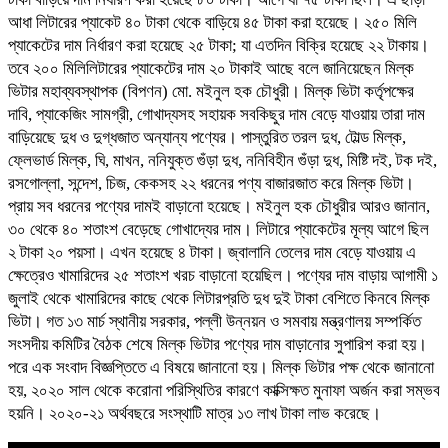
আধা লিটারের প্যাকেট ৪০ টাকা থেকে বাড়িয়ে ৪৫ টাকা করা হয়েছে। ২৫০ মিলি
প্যাকেটের দাম নির্ধারণ করা হয়েছে ২৫ টাকা; যা এতদিন বিক্রি হয়েছে ২২ টাকায়।
তবে ২০০ মিলিলিটারের প্যাকেটের দাম ২০ টাকাই আছে বলে জানিয়েছেন মিল্ক
ভিটার মহাব্যবস্থাপক (বিপণন) মো. মইনুল হক চৌধুরী। মিল্ক ভিটা কর্তৃপক্ষের
দাবি, প্যাকেজিং সামগ্রী, গোখাদ্যসহ সহায়ক সবকিছুর দাম বেড়ে যাওয়ায় তারা দাম
বাড়িয়েছে দুধ ও দুগ্ধজাত অন্যান্য পণ্যের। পাস্তুরিত তরল দুধ, টোল্ড মিল্ক,
ফ্লেভার্ড মিল্ক, ঘি, মাখন, ননিযুক্ত গুঁড়া দুধ, ননিবিহীন গুঁড়া দুধ, মিষ্টি দই, টক দই,
রসগোল্লা, সন্দেশ, চিজ, কেকসহ ২২ ধরনের পণ্য বাজারজাত করে মিল্ক ভিটা।
প্রায় সব ধরনের পণ্যের দামই বাড়ানো হয়েছে। মইনুল হক চৌধুরীর আরও জানান,
৩০ থেকে ৪০ শতাংশ বেড়েছে গোখাদ্যের দাম। লিটারে প্যাকেটের মূল্য আগে ছিল
২ টাকা ২০ পয়সা। এখন হয়েছে ৪ টাকা। জ্বালানি তেলের দাম বেড়ে যাওয়ায় এ
ক্ষেত্রেও খামারিদের ২৫ শতাংশ খরচ বাড়ানো হয়েছিল। পণ্যের দাম বাড়ায় আগামী ১
জুলাই থেকে খামারিদের কাছে থেকে লিটারপ্রতি দুধ দুই টাকা বেশিতে কিনবে মিল্ক
ভিটা। গত ১৩ মার্চ স্থানীয় সরকার, পল্লী উন্নয়ন ও সমবায় মন্ত্রণালয় সম্পর্কিত
সংসদীয় কমিটির বৈঠক শেষে মিল্ক ভিটার পণ্যের দাম বাড়ানোর সুপারিশ করা হয়।
পরে এক সংবাদ বিজ্ঞপ্তিতে এ বিষয়ে জানানো হয়। মিল্ক ভিটার পক্ষ থেকে জানানো
হয়, ২০২০ সাল থেকে করোনা পরিস্থিতির কারণে কাক্সিক্ষত মুনাফা অর্জন করা সম্ভব
হয়নি। ২০২০-২১ অর্থবছরে সংস্থাটি মাত্র ১৩ লাখ টাকা লাভ করেছে।