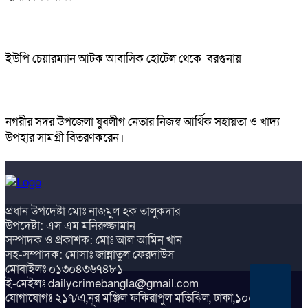
ইউপি চেয়ারম্যান আটক আবাসিক হোটেল থেকে বরগুনায়
নগরীর সদর উপজেলা যুবলীগ নেতার নিজস্ব আর্থিক সহায়তা ও খাদ্য
উপহার সামগ্রী বিতরণকরেন।
প্রধান উপদেষ্টা মোঃ নাজমুল হক তালুকদার
উপদেষ্টা: এস এম মনিরুজ্জামান
সম্পাদক ও প্রকাশক: মোঃ আল আমিন খান
সহ-সম্পাদক: মোসাঃ জান্নাতুল ফেরদাউস
মোবাইলঃ ০১৩০৪৩৬৭৪৮১
ই-মেইলঃ dailycrimebangla@gmail.com
All
যোগাযোগঃ ২১৭/এ,নূর মঞ্জিল ফকিরাপুল মতিঝিল, ঢাকা,১০০০
rights