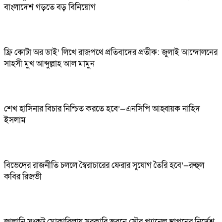
বাংলাদেশ গড়তে বড় বিনিয়োগ
ফ্রি কোটা অর ডাই’ লিখে রাজপথে প্রতিবাদের প্রতীক: জুলাই আন্দোলনের
সাহসী মুখ আব্দুল্লাহ আল মামুন
শেখ হাসিনার বিচার নিশ্চিত করতে হবে’—এনসিপি আহ্বায়ক নাহিদ
ইসলাম
বিভেদের রাজনীতি চললে স্বৈরাচারের ফেরার সুযোগ তৈরি হবে’—রুহুল
কবির রিজভী
জ্বালানি সংকট মোকাবিলায় সরকারি ভবনে সৌর প্যানেল স্থাপনের নির্দেশ