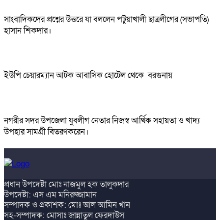
সাংবাদিকদের প্রশ্নের উত্তরে যা বললেন পটুয়াখালী ছাত্রলীগের (সভাপতি)
হাসান শিকদার।
ইউপি চেয়ারম্যান আটক আবাসিক হোটেল থেকে বরগুনায়
নগরীর সদর উপজেলা যুবলীগ নেতার নিজস্ব আর্থিক সহায়তা ও খাদ্য
উপহার সামগ্রী বিতরণকরেন।
প্রধান উপদেষ্টা মোঃ নাজমুল হক তালুকদার
উপদেষ্টা: এস এম মনিরুজ্জামান
সম্পাদক ও প্রকাশক: মোঃ আল আমিন খান
সহ-সম্পাদক: মোসাঃ জান্নাতুল ফেরদাউস