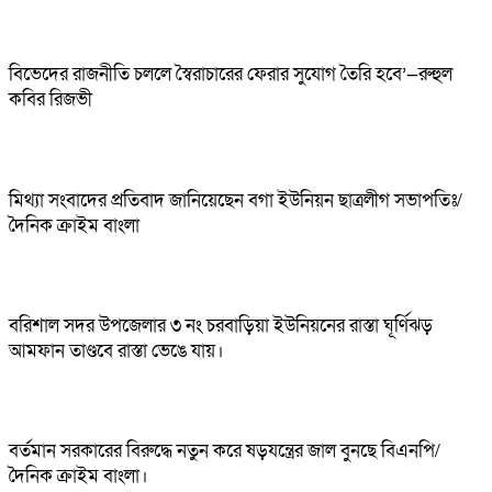
বিভেদের রাজনীতি চললে স্বৈরাচারের ফেরার সুযোগ তৈরি হবে’—রুহুল
কবির রিজভী
মিথ্যা সংবাদের প্রতিবাদ জানিয়েছেন বগা ইউনিয়ন ছাত্রলীগ সভাপতিঃ/
দৈনিক ক্রাইম বাংলা
বরিশাল সদর উপজেলার ৩ নং চরবাড়িয়া ইউনিয়নের রাস্তা ঘূর্ণিঝড়
আমফান তাণ্ডবে রাস্তা ভেঙে যায়।
বর্তমান সরকারের বিরুদ্ধে নতুন করে ষড়যন্ত্রের জাল বুনছে বিএনপি/
দৈনিক ক্রাইম বাংলা।