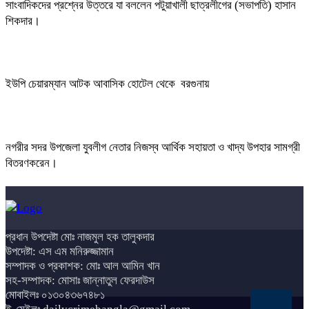
সাংবাদিকদের প্রশ্নের উত্তরে যা বললেন পটুয়াখালী ছাত্রলীগের (সভাপতি) হাসান
শিকদার।
ইউপি চেয়ারম্যান আটক আবাসিক হোটেল থেকে বরগুনায়
নগরীর সদর উপজেলা যুবলীগ নেতার নিজস্ব আর্থিক সহায়তা ও খাদ্য উপহার সামগ্রী
বিতরণকরেন।
প্রধান উপদেষ্টা মোঃ নাজমুল হক তালুকদার
উপদেষ্টা: এস এম মনিরুজ্জামান
সম্পাদক ও প্রকাশক: মোঃ আল আমিন খান
সহ-সম্পাদক: মোসাঃ জান্নাতুল ফেরদাউস
মোবাইলঃ ০১৩০৪৩৬৭৪৮১