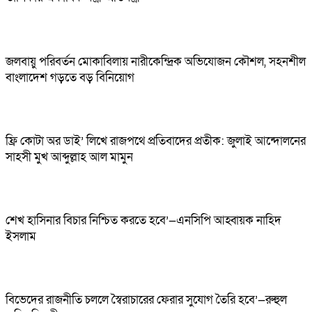
জলবায়ু পরিবর্তন মোকাবিলায় নারীকেন্দ্রিক অভিযোজন কৌশল, সহনশীল
বাংলাদেশ গড়তে বড় বিনিয়োগ
ফ্রি কোটা অর ডাই’ লিখে রাজপথে প্রতিবাদের প্রতীক: জুলাই আন্দোলনের
সাহসী মুখ আব্দুল্লাহ আল মামুন
শেখ হাসিনার বিচার নিশ্চিত করতে হবে’—এনসিপি আহ্বায়ক নাহিদ
ইসলাম
বিভেদের রাজনীতি চললে স্বৈরাচারের ফেরার সুযোগ তৈরি হবে’—রুহুল