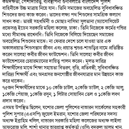
কর্মদক্ষতা, পেশাদারিত্ব, ব্যবস্থাপনা গুণাবলীতে বাংলাদেশ পুলিশ
বাহিনীকে উচ্চ মাত্রায় নিয়ে যান। তিনি সমাজের অবহেলিত সুবিধাবঞ্চিত
শিশুদের জন্য কাজ করেন। তাদের লক্ষ্য পথ শিশুদের সামগ্রিক কল্যাণ
সাধন করা। তারই সহধর্মিনী ও মোছাঃ নাসিমা সুলতানা (অ্যাসোসিয়েট
প্রফেসর) ইডেন সরকারি মহিলা কলেজ, ঢাকা। তিনি নিজেকে কর্মের গন্ডির
মধ্যে সীমাবদ্ধ রাখেননি। তিনি নিজেকে বিলিয়ে দিয়েছেন সমাজের
অবহেলিত শিশুদের মাঝে। না ফেরার দেশে চলে যাওয়া তার এক
অকালপ্রয়াত শিশুসন্তান জীবন এবং প্রয়াত শ্বশুর-শাশুড়ির নামে প্রতিষ্ঠিত
করেন সালেহা কবীর জীবন ফাউন্ডেশন। তিনি সালেহা কবীর জীবন
ফাউন্ডেশনের চেয়ারম্যানের দায়িত্ব পালন করেন। মূলত দারিদ্র
শিক্ষার্থীদের মাঝে শিক্ষা সহায়তা বিতরণ, বৃত্তি, প্রতিবন্ধী, সুবিধাবঞ্চিত
দারিদ্র্য শিক্ষার্থী এবং অনগ্রসর জনগোষ্ঠীর জীবনযাত্রার মান উন্নয়নে কাজ
করে থাকেন।
৭৫জন শিক্ষার্থীদের মাঝে ১০ কেজি চাউল, ২কেজি ডাউল, ২ কেজি আলু,
১কেজি পেঁয়াজ, ১কেজি রসুন, ১ লিটার সোয়াবিন তেল ও ১কেজি লবণ
প্রদান করেন।
এসময় উপস্থিত ছিলেন, যশোর জেলা পুলিশের নাভারন সার্কেলের সহকারী
পুলিশ সুপার (এএসপি) জুয়েল ইমরান, যশোর জেলা পরিষদের সদস্য
অধ্যক্ষ ইব্রাহিম খলিল, নাভারন সরকারি মহিলা কলেজের অধ্যক্ষ লাইলা
আফরোজ মলি, শার্শা থানার ভারপ্রাপ্ত কর্মকর্তা (ওসি) বদরুল আলম খান,