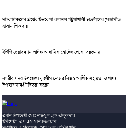
সাংবাদিকদের প্রশ্নের উত্তরে যা বললেন পটুয়াখালী ছাত্রলীগের (সভাপতি)
হাসান শিকদার।
ইউপি চেয়ারম্যান আটক আবাসিক হোটেল থেকে বরগুনায়
নগরীর সদর উপজেলা যুবলীগ নেতার নিজস্ব আর্থিক সহায়তা ও খাদ্য
উপহার সামগ্রী বিতরণকরেন।
প্রধান উপদেষ্টা মোঃ নাজমুল হক তালুকদার
উপদেষ্টা: এস এম মনিরুজ্জামান
সম্পাদক ও প্রকাশক: মোঃ আল আমিন খান