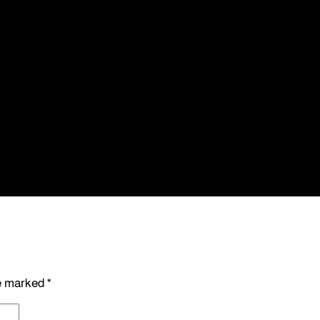
re marked
*