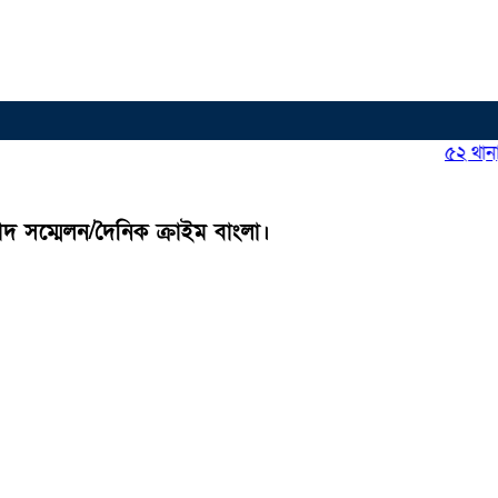
৫২ থানায় সম্ম
াদ সম্মেলন/দৈনিক ক্রাইম বাংলা।