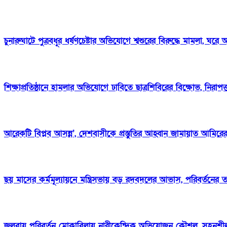
চুনারুঘাটে পুত্রবধূর ধর্ষণচেষ্টার অভিযোগে শ্বশুরের বিরুদ্ধে মামলা,
শিক্ষাপ্রতিষ্ঠানে হামলার অভিযোগে ঢাবিতে ছাত্রশিবিরের বিক্ষোভ, নিরাপত্
আরেকটি বিপ্লব আসন্ন’, দেশবাসীকে প্রস্তুতির আহ্বান জামায়াত আমিরে
ছয় মাসের কর্মমূল্যায়নে মন্ত্রিসভায় বড় রদবদলের আভাস, পরিবর্তনের তালিক
জলবায়ু পরিবর্তন মোকাবিলায় নারীকেন্দ্রিক অভিযোজন কৌশল, সহনশ