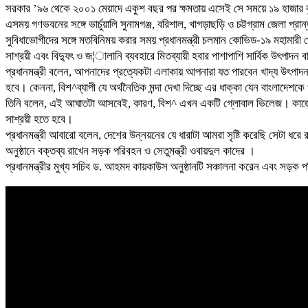
সরকার ’৯৬ থেকে ২০০১ মেয়াদে একুশ বছর পর ক্ষমতায় এসেই সে সময়ে ১৯ হাজার বৃহৎ
এসময় গণভবনের সঙ্গে ভার্চুয়ালি সুনামগঞ্জ, বরিশাল, খাগড়াছড়ি ও চট্টগ্রাম জেলা প্রা
সুবিধাভোগীদের সঙ্গে মতবিনিময় করার সময় প্রধানমন্ত্রী চলমান কোভিড-১৯ মহামারী থ
সাশ্রয়ী এবং বিদ্যুৎ ও জ¦ালানি ব্যবহারে মিতব্যায়ী হবার পাশাপাশি সার্বিক উৎপাদন 
প্রধানমন্ত্রী বলেন, আপনাদের প্রত্যেকটা এলাকায় আপনারা যত পারবেন খাদ্য উৎপাদ
হবে। কেননা, বিশ^ব্যাপী যে অর্থনৈতিক মন্দা দেখা দিচ্ছে এর ধাক্কা যেন বাংলাদেশকে 
তিনি বলেন, এই আঘাতটা আসবেই, কারণ, বিশ^ এখন একটি গ্লোবাল ভিলেজ। কাজেই, ক
সাশ্রয়ী হতে হবে।
প্রধানমন্ত্রী আবারো বলেন, দেশের উন্নয়নের যে ধারাটা আমরা সৃষ্টি করেছি সেটা ধ
অনুষ্ঠানে বক্তব্য রাখেন সড়ক পরিবহন ও সেতুমন্ত্রী ওবায়দুল কাদের ।
প্রধানমন্ত্রীর মুখ্য সচিব ড. আহমদ কায়কাউস অনুষ্ঠানটি সঞ্চালনা করেন এবং সড়ক