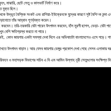
, মাঝারি, ছোট সেতু ও কালভার্ট নির্মাণ করে।
ন্ত যুক্ত ছিল।
েকে উদ্ভূত বৈশ্বিক সংকট এবং রাশিয়া-ইউক্রেনকে যুদ্ধের কারণে সৃষ্ট বৈশি^ক মন্দা 
বাড়ানোতে তাঁর আহ্বান পূণর্ব্যক্ত করেন।
ন করবেন। তরি-তরকারি যেটা পারেন উৎপাদন করবেন, হাঁস মুরগী ছাগল, ভেড়া- যেটা পারে
খুব বেশি ক্ষতিগ্রস্থ করতে না পারে।
োন জায়গায় একটা সমস্যা দেখা দিলে এর অভিঘাতটা বাংলাদেশেও এসে পড়ে। পাশাপাশি,
রে রাখতে উৎপাদন বাড়ান। আর যেসব জায়গায় ডেঙ্গুর প্রকোপ দেখা গেছে সেসব এলাকায় ঘর-
 পরিবহন ও মহাসড়ক বিভাগের সচিব এ বি এম আমিন উল্লাহ নূরী সেতুগুলোর সংক্ষিপ্ত 