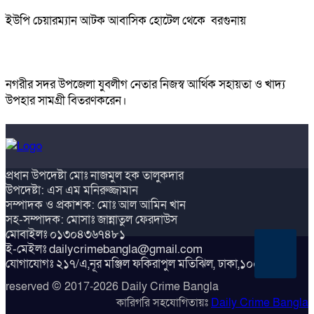
ইউপি চেয়ারম্যান আটক আবাসিক হোটেল থেকে বরগুনায়
নগরীর সদর উপজেলা যুবলীগ নেতার নিজস্ব আর্থিক সহায়তা ও খাদ্য
উপহার সামগ্রী বিতরণকরেন।
প্রধান উপদেষ্টা মোঃ নাজমুল হক তালুকদার
উপদেষ্টা: এস এম মনিরুজ্জামান
সম্পাদক ও প্রকাশক: মোঃ আল আমিন খান
সহ-সম্পাদক: মোসাঃ জান্নাতুল ফেরদাউস
মোবাইলঃ ০১৩০৪৩৬৭৪৮১
ই-মেইলঃ dailycrimebangla@gmail.com
All
যোগাযোগঃ ২১৭/এ,নূর মঞ্জিল ফকিরাপুল মতিঝিল, ঢাকা,১০০০
rights
reserved © 2017-2026 Daily Crime Bangla
কারিগরি সহযোগিতায়ঃ
Daily Crime Bangla