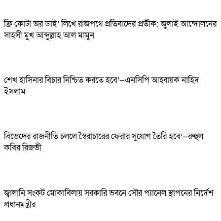
ফ্রি কোটা অর ডাই’ লিখে রাজপথে প্রতিবাদের প্রতীক: জুলাই আন্দোলনের
সাহসী মুখ আব্দুল্লাহ আল মামুন
শেখ হাসিনার বিচার নিশ্চিত করতে হবে’—এনসিপি আহ্বায়ক নাহিদ
ইসলাম
বিভেদের রাজনীতি চললে স্বৈরাচারের ফেরার সুযোগ তৈরি হবে’—রুহুল
কবির রিজভী
জ্বালানি সংকট মোকাবিলায় সরকারি ভবনে সৌর প্যানেল স্থাপনের নির্দেশ
প্রধানমন্ত্রীর