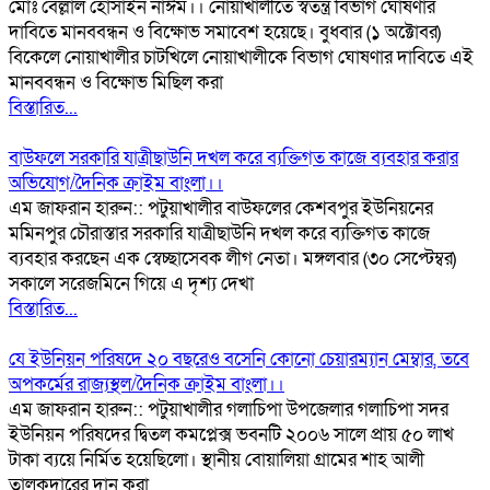
মোঃ বেল্লাল হোসাইন নাঈম।। নোয়াখালীতে স্বতন্ত্র বিভাগ ঘোষণার
দাবিতে মানববন্ধন ও বিক্ষোভ সমাবেশ হয়েছে। বুধবার (১ অক্টোবর)
বিকেলে নোয়াখালীর চাটখিলে নোয়াখালীকে বিভাগ ঘোষণার দাবিতে এই
মানববন্ধন ও বিক্ষোভ মিছিল করা
বিস্তারিত...
বাউফলে সরকারি যাত্রীছাউনি দখল করে ব্যক্তিগত কাজে ব্যবহার করার
অভিযোগ/দৈনিক ক্রাইম বাংলা।।
এম জাফরান হারুন:: পটুয়াখালীর বাউফলের কেশবপুর ইউনিয়নের
মমিনপুর চৌরাস্তার সরকারি যাত্রীছাউনি দখল করে ব্যক্তিগত কাজে
ব্যবহার করছেন এক স্বেচ্ছাসেবক লীগ নেতা। মঙ্গলবার (৩০ সেপ্টেম্বর)
সকালে সরেজমিনে গিয়ে এ দৃশ্য দেখা
বিস্তারিত...
যে ইউনিয়ন পরিষদে ২০ বছরেও বসেনি কোনো চেয়ারম্যান মেম্বার, তবে
অপকর্মের রাজ্যস্থল/দৈনিক ক্রাইম বাংলা।।
এম জাফরান হারুন:: পটুয়াখালীর গলাচিপা উপজেলার গলাচিপা সদর
ইউনিয়ন পরিষদের দ্বিতল কমপ্লেক্স ভবনটি ২০০৬ সালে প্রায় ৫০ লাখ
টাকা ব্যয়ে নির্মিত হয়েছিলো। স্থানীয় বোয়ালিয়া গ্রামের শাহ আলী
তালুকদারের দান করা